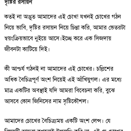
দৃষ্টির রসায়ন
কতই না অদ্ভূত আমাদের এই চোখ! যখনই চোখের গঠন
নিয়ে ভাবি, দৃষ্টির রসায়ন নিয়ে চিন্তা করি, আমার ভেতরটা
স্বয়ংক্রিয়ভাবে নুইয়ে আসে।ইচ্ছে করে এক সিজদায়
জীবনটা কাটিয়ে দিই।
কী আশ্চর্য গঠনই না আমাদের এই চোখের। চল্লিশের
অধিক বৈচিত্রপূর্ণ অংশ নিয়েই এই আঁখিযুগল। এর মধ্যে
মাত্র একটির অবস্থাই যদি আমরা বিবেচনা করি, বুঝে
আসবে কোন জিনিসের নাম সৃষ্টিকৌশল।
আমাদের চোখের বৈচিত্র্যময় একটি অংশ লেন্স। যে