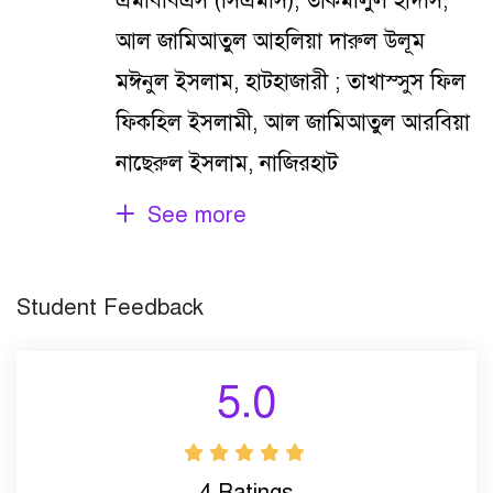
এমবিবিএস (সিএমসি), তাকমীলুল হাদীস,
আল জামিআতুল আহলিয়া দারুল উলূম
মঈনুল ইসলাম, হাটহাজারী ; তাখাস্সুস ফিল
ফিকহিল ইসলামী, আল জামিআতুল আরবিয়া
নাছেরুল ইসলাম, নাজিরহাট
See more
Student Feedback
5.0
4
Ratings