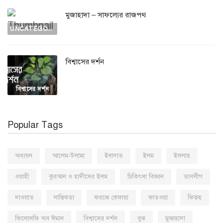
মুজাহাদা – সাফল্যের রাজপথ
UNCATEGORIZED
বিশ্বাসের দর্শন
বিশ্বাসের দর্শন
Popular Tags
অধ্যয়ন
আলেম-উলামা
ইবাদাত
ইলম
ইসলাহ
ওয়াহী
কুরআন ও হাদীসের ইলম
চিকিৎসা বিজ্ঞান
তাবলীগ
দাওয়াত
নাস্তিকতা
ফরজে কেফায়া
ফাতওয়া
ফিক্বহ
ফিলোসফি অব ঈমান
বিশ্বাসের দর্শন
বুঝ
মুজাহাদা