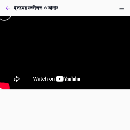
ইলমের ফজীলত ও আদাব