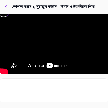
স্পেশাল দারস ১, সুরাতুল কাহাফ - ঈমান ও ইয়াকীনের শিক্ষা