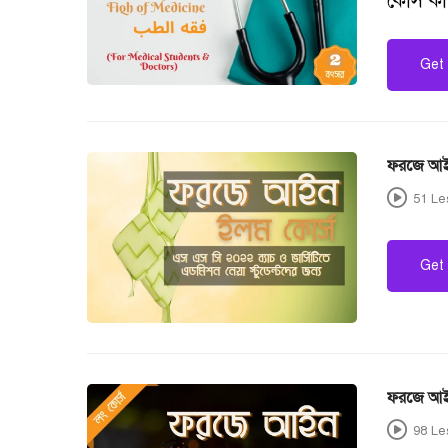
কোর্স ক
Get 
51 Le
Get 
ফরজে আইন
98 Le