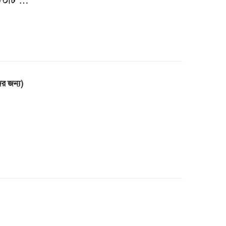
স ৮০টি …
ের জন্য)